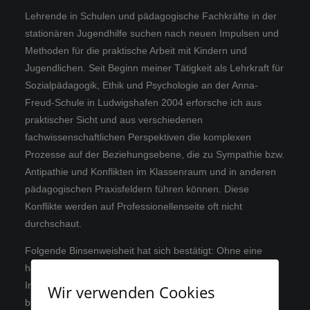
Lehrende in Schulen und pädagogische Fachkräfte in der
stationären Jugendhilfe suchen nach neuen Impulsen und
Methoden für die praktische Arbeit mit Kindern und
Jugendlichen. Seit Beginn meiner Tätigkeit als Lehrkraft für
Sozialpädagogik, Ethik und Psychologie an der Anna-
Freud-Schule in Ludwigshafen 2004 erforsche ich aus
praktischer Sicht und aus verschiedenen
fachwissenschaftlichen Perspektiven die komplexen
Prozesse auf der Beziehungsebene, die zu Sympathie bzw.
Antipathie und Konflikten im Klassenraum und in anderen
pädagogischen Praxisfeldern führen können. Diese
Konflikte werden auf Professionellenseite oft nicht
durchschaut.
Folgende Binsenweisheit hat sich bestätigt: Ohne eine
halbwegs funktionierende “Beziehung” zu meinen
Interaktionspartner*innen kann ich nicht erziehen, nicht
Wir verwenden Cookies
bilden, keine Motivation zu irgenwas außerhalb der