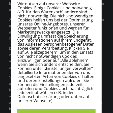
Wir nutzen auf unserer Webseite
bekannten Automatismen erschaffen, kurz gesagt: Ich kann
Cookies. Einige Cookies sind notwendig
nicht
ansatzweise pädagogisch erfolgreich arbeiten.
(z.B. für den Warenkorb) andere sind
nicht notwendig. Die nicht-notwendigen
Cookies helfen uns bei der Optimierung
2010 kam es zur Entwicklung des konstruktistisch basierten
unseres Online-Angebotes, unserer
Konzepts Schemapädagogik – um dieses geht es hier. Es
Webseitenfunktionen und werden für
Marketingzwecke eingesetzt. Die
dreht sich u.a. um den Umgang mit
herausfordernden
Einwilligung umfasst die Speicherung
Persönlichkeitsstilen und -störungen.
von Informationen auf Ihrem Endgerät,
das Auslesen personenbezogener Daten
sowie deren Verarbeitung. Klicken Sie
Du findest hier Beiträge, Erfahrungen und auch Antworten
auf „Alle akzeptieren“, um in den Einsatz
zu zahlreichen Fragen und Themen, die uns und viele
von nicht notwendigen Cookies
einzuwilligen oder auf „Alle ablehnen“,
andere in unserer Berufspraxis regelmäßig beschäftigen,
wenn Sie sich anders entscheiden. Sie
auch entsprechende Dateien zum
downloaden
.
können unter „Einstellungen verwalten“
detaillierte Informationen der von uns
eingesetzten Arten von Cookies erhalten
Schemapädagogik (Grundlagentexte findest du
hier
) liegt
und deren Einstellungen aufrufen. Sie
an der Schnittstelle zwischen Kognitiver Therapie,
können die Einstellungen jederzeit
aufrufen und Cookies auch nachträglich
Klärungsorientierter Psychotherapie und Schematherapie
jederzeit abwählen (z.B. in der
Datenschutzerklärung oder unten auf
auf der einen – und Schul- und Sozialpädagogik auf der
unserer Webseite).
anderen Seite. Möglicherweise entdeckst du Inputs, die dir
hilfreich erscheinen bzw. in die du dich tiefer einarbeiten