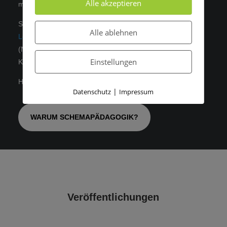
Alle akzeptieren
möchtest.
Schemapädagogik findet Anwendung: Das
Jugendhein
Alle ablehnen
Lory (Bern)
sowie das
Westfälische Kinderdorf
(Niedersachsen) arbeiten mit dem schemapädagogischen
Einstellungen
Konzept.
Hier gehts zu den
Multiplikatorinnen und Multiplikatoren
.
|
Datenschutz
Impressum
WARUM SCHEMAPÄDAGOGIK?
Veröffentlichungen