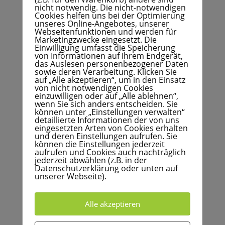
nicht notwendig. Die nicht-notwendigen
Cookies helfen uns bei der Optimierung
unseres Online-Angebotes, unserer
Webseitenfunktionen und werden für
Marketingzwecke eingesetzt. Die
Einwilligung umfasst die Speicherung
von Informationen auf Ihrem Endgerät,
das Auslesen personenbezogener Daten
sowie deren Verarbeitung. Klicken Sie
auf „Alle akzeptieren“, um in den Einsatz
von nicht notwendigen Cookies
“Ich beende den Unterricht, nicht die Klingel!”:
einzuwilligen oder auf „Alle ablehnen“,
12 Lehrertypen – und wie man sich und
wenn Sie sich anders entscheiden. Sie
anderen Lehrkräften auf die Schliche kommt
können unter „Einstellungen verwalten“
detaillierte Informationen der von uns
eingesetzten Arten von Cookies erhalten
und deren Einstellungen aufrufen. Sie
Bestellen
können die Einstellungen jederzeit
aufrufen und Cookies auch nachträglich
jederzeit abwählen (z.B. in der
Datenschutzerklärung oder unten auf
unserer Webseite).
Alle akzeptieren