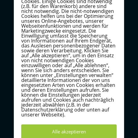
Cookies. Einige Cookies sind notwendig
(z.B. für den Warenkorb) andere sind
nicht notwendig. Die nicht-notwendigen
Schemapädagogen müssen sich mit Zu-
Cookies helfen uns bei der Optimierung
Erziehenden/Klienten auseinandersetzen, die nicht
unseres Online-Angebotes, unserer
Webseitenfunktionen und werden für
nur das Schema „Misstrauen/Missbrauch“ mitsamt
Marketingzwecke eingesetzt. Die
den Bewältigungsreaktionen, Manipulationen und
Einwilligung umfasst die Speicherung
von Informationen auf Ihrem Endgerät,
Kommunikationsspielen offenbaren, sondern noch
das Auslesen personenbezogener Daten
sowie deren Verarbeitung. Klicken Sie
mit vielen anderen hinderlichen Schemata. Dies
auf „Alle akzeptieren“, um in den Einsatz
erfordert ein hohes Maß an Fach-, Personal- und
von nicht notwendigen Cookies
einzuwilligen oder auf „Alle ablehnen“,
Sozialkompetenz.
wenn Sie sich anders entscheiden. Sie
können unter „Einstellungen verwalten“
detaillierte Informationen der von uns
eingesetzten Arten von Cookies erhalten
und deren Einstellungen aufrufen. Sie
Anwendungsbereiche
können die Einstellungen jederzeit
aufrufen und Cookies auch nachträglich
Schemapädagogik kann in vielen
jederzeit abwählen (z.B. in der
Datenschutzerklärung oder unten auf
sozialpädagogischen Arbeitsfeldern praktiziert
unserer Webseite).
werden, etwa in der Krippe, im Kindergarten, Hort,
Heim. Aber auch psychosoziale Arbeitsfelder bieten
Alle akzeptieren
sich an, zum Beispiel die Einzelfallhilfe,